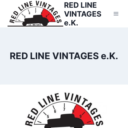
RED LINE
Zum
Inhalt
VINTAGES
springen
e.K.
RED LINE VINTAGES e.K.